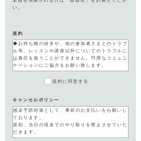
い。
規約
◆お持ち物の紛失や、他の参加者さまとのトラブ
ル等、レッスンや講座以外についてのトラブルに
は責任を負うことができません。円滑なコミュニ
ケーションにご協力をお願い致します。
◆講座中で楽器をぶつけてしまった・壊してしま
規約に同意する
ったというトラブルは、当教室では対応いたしま
せん。当事者様にてご解決をお願い致します。
キャンセルポリシー
◆当レッスン会でのホワイトボードへの書き込
感染予防対策として、事前のお支払いをお願いし
み・使用した資料については、著作権の都合上
ております。
SNSやブログなどの一般公開を禁じます。
原則、当日の現金でのやり取りを禁止させていた
受講中の写真撮影についても、掲載を嫌がる方も
だきます。
いらっしゃいますのでご配慮をいただきますよう