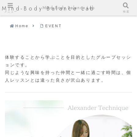
Mind-Body Balance Lab
Mind-Body Balance Lab
メニュー
検索
Home
EVENT
体験することから学ぶことを目的としたグループセッシ
ョンです。
同じような興味を持った仲間と一緒に過ごす時間は、個
人レッスンとは違った良さが沢山あります。