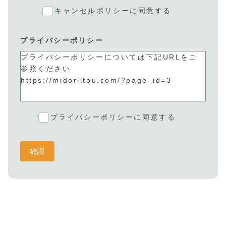
お願い申し上げます。
受講者様のご都合によるキャンセルについては、
キャンセルポリシーに同意する
２日前までのご申告については手数料を除く
◆現地での参加費のお支払いはできません。ご登
100％をご返金いたします。
プライバシーポリシー
録後の案内にてお手続きをお願いいたします。
前日のキャンセルは50％
当日のキャンセルは返金できません。
プライバシーポリシーについては下記URLをご
その他規約については、伊藤緑WEBサイトの記
参照ください
載内容に則ります。
https://midoriitou.com/?page_id=3
プライバシーポリシーに同意する